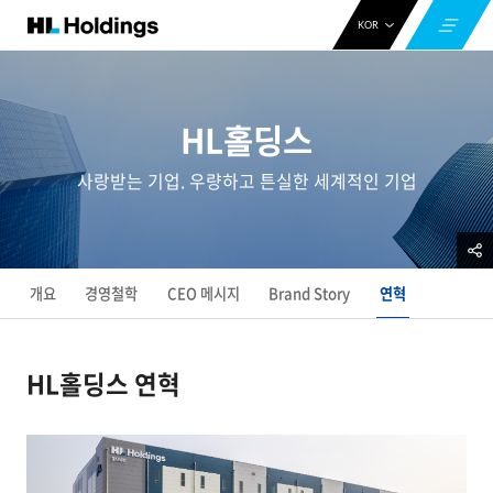
KOR
ENG
CHN
HL홀딩스
사랑받는 기업. 우량하고 튼실한 세계적인 기업
개요
경영철학
CEO 메시지
Brand Story
연혁
HL홀딩스 연혁