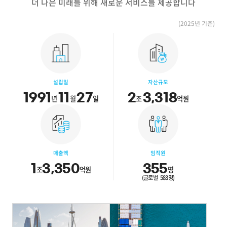
더 나은 미래를 위해 새로운 서비스를 제공합니다
(2025년 기준)
설립일
자산규모
1991
11
27
2
3,318
년
월
일
조
억원
매출액
임직원
1
3,350
355
조
억원
명
(글로벌 583명)