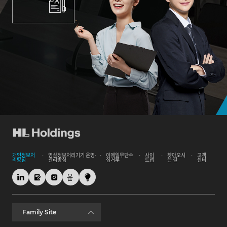
개인정보처
영상정보처리기기 운영∙
이메일무단수
사이
찾아오시
고객
리방침
관리방침
집거부
트맵
는 길
센터
Family Site